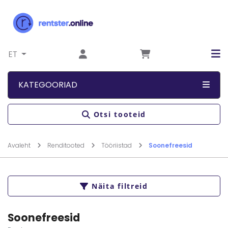
Liigu sisu juurde
ET
KATEGOORIAD
Otsi tooteid
Avaleht
Renditooted
Tööriistad
Soonefreesid
Näita filtreid
Soonefreesid