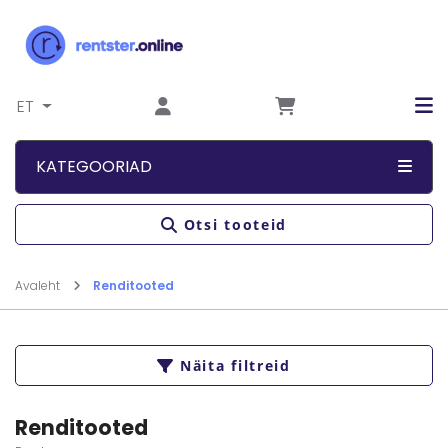
Liigu sisu juurde
ET
KATEGOORIAD
Otsi tooteid
Avaleht
Renditooted
Näita filtreid
Renditooted