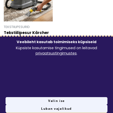
TEKSTIILIPESURID
Tekstiilipesur Kärcher
Puzzi 10/1 koos
vaibaotsikuga + kaasas
Veebileht kasutab toimimiseks küpsiseid
2 pesutabletti
Küpsiste kasutamise tingimused on leitavad
20€
privaatsustingimustes
.
/ ööpäev
Mine toote 'Tekstiilipesur Kärcher Puzzi 10/1 koos vaibao
1
Valin ise
Luban vajalikud
© 2026 Rentster Online OÜ
Privaatsustingimused