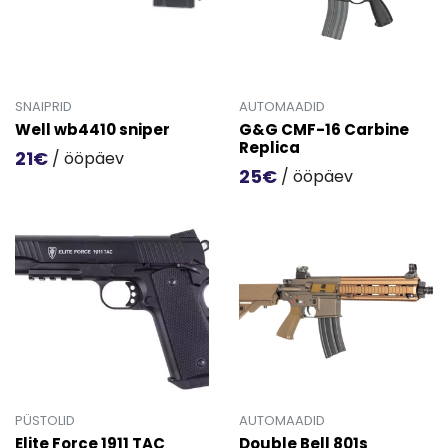
SNAIPRID
AUTOMAADID
Well wb4410 sniper
G&G CMF-16 Carbine
Replica
21€
/ ööpäev
25€
/ ööpäev
Mine toote 'Well wb4410 sniper' detailinfo lehele.
Mine toote 'G&G CMF-16 Car
PÜSTOLID
AUTOMAADID
Elite Force 1911 TAC
Double Bell 801s