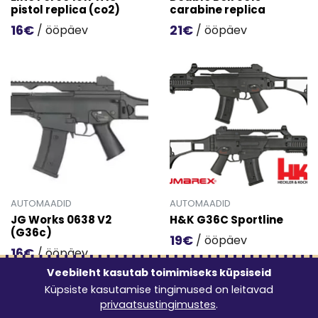
pistol replica (co2)
carabine replica
16€
21€
/ ööpäev
/ ööpäev
Mine toote 'Elite Force 1911 TAC pistol replica (co2)' deta
Mine toote 'Double Bell 801s
AUTOMAADID
AUTOMAADID
JG Works 0638 V2
H&K G36C Sportline
(G36c)
19€
/ ööpäev
16€
/ ööpäev
Mine toote 'H&K G36C Sportl
Mine toote 'JG Works 0638 V2 (G36c)' detailinfo lehele.
Veebileht kasutab toimimiseks küpsiseid
Küpsiste kasutamise tingimused on leitavad
privaatsustingimustes
.