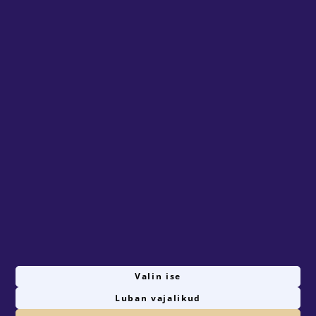
BUSSID
VW Caravelle T6 long
69€
/ ööpäev
Mine toote 'VW Caravelle T6 long' detailinfo lehele.
1
Valin ise
Luban vajalikud
© 2026 Rentster Online OÜ
Privaatsustingimused