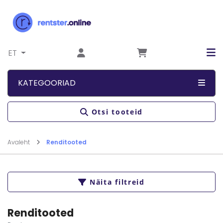
Liigu sisu juurde
ET
KATEGOORIAD
Otsi tooteid
Avaleht
Renditooted
Näita filtreid
Renditooted