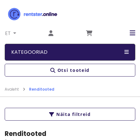
Liigu sisu juurde
ET
KATEGOORIAD
Otsi tooteid
Avaleht
Renditooted
Näita filtreid
Renditooted