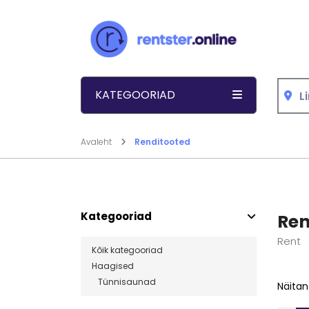
Liigu sisu juurde
KATEGOORIAD
Avaleht
Renditooted
Kategooriad
Ren
Rent
Kõik kategooriad
Haagised
Tünnisaunad
Näitan 