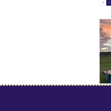
1
TÜNNI
Kümb
70
Mine t