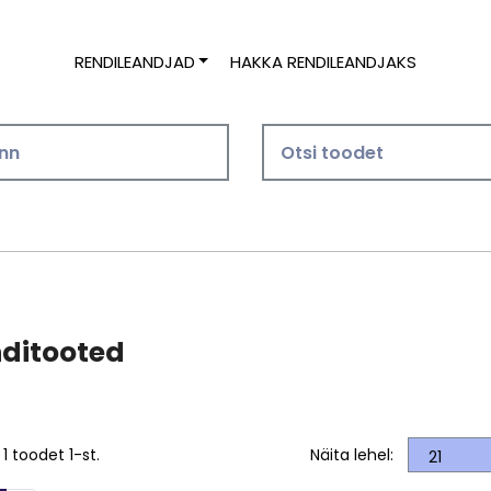
RENDILEANDJAD
HAKKA RENDILEANDJAKS
ditooted
1 toodet 1-st.
Näita lehel: