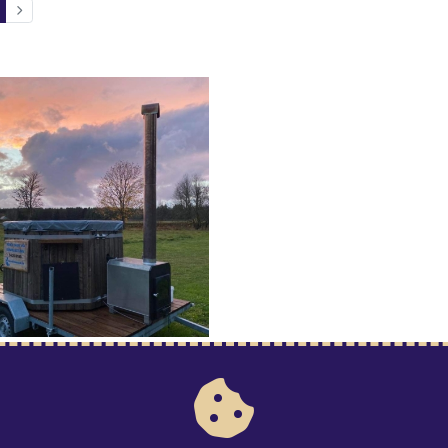
SAUNAD
lustünn Kessiku
€
/ ööpäev
oote 'Kümblustünn Kessiku' detailinfo lehele.