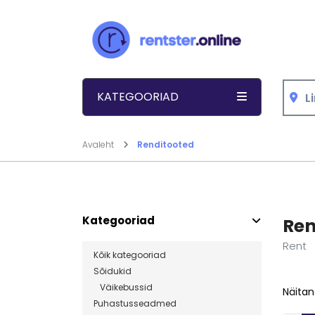
Liigu sisu juurde
KATEGOORIAD
Avaleht
Renditooted
Kategooriad
Ren
Rent
Kõik kategooriad
Sõidukid
Väikebussid
Näitan
Puhastusseadmed