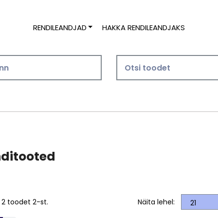
RENDILEANDJAD
HAKKA RENDILEANDJAKS
ditooted
 2 toodet 2-st.
Näita lehel: