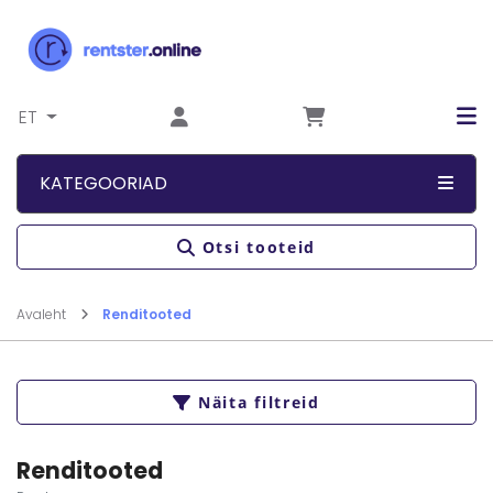
Liigu sisu juurde
ET
KATEGOORIAD
Otsi tooteid
Avaleht
Renditooted
Näita filtreid
Renditooted