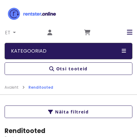
Liigu sisu juurde
ET
KATEGOORIAD
Otsi tooteid
Avaleht
Renditooted
Näita filtreid
Renditooted