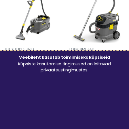
TEKSTIILIPESURID
TOLMUIMEJAD
Kärcher Puzzi 10/1
Kärcher Vee- ja
Veebileht kasutab toimimiseks küpsiseid
tekstiilipesur
tolmuimeja
Küpsiste kasutamise tingimused on leitavad
30€
20€
/ ööpäev
/ ööpäev
privaatsustingimustes
.
Mine toote 'Kärcher Puzzi 10/1 tekstiilipesur' detailinfo le
Mine toote 'Kärcher Vee- ja