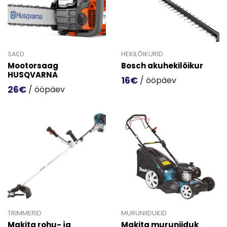
SAED
HEKILÕIKURID
Mootorsaag
Bosch akuhekilõikur
HUSQVARNA
16€
/ ööpäev
26€
/ ööpäev
Mine toote 'Bosch akuhekilõi
Mine toote 'Mootorsaag HUSQVARNA ' detailinfo lehele.
TRIMMERID
MURUNIIDUKID
Makita rohu- ja
Makita muruniiduk