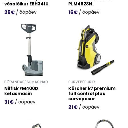
võsalõikur EBH341U
PLM4628N
26€
16€
/ ööpäev
/ ööpäev
Mine toote 'Makita rohu- ja võsalõikur EBH341U' detailinf
Mine toote 'Makita murunii
PÕRANDAPESUMASINAD
SURVEPESURID
Nilfisk FM400D
Kärcher k7 premium
ketasmasin
full control plus
survepesur
31€
/ ööpäev
21€
/ ööpäev
Mine toote 'Nilfisk FM400D ketasmasin' detailinfo lehele
Mine toote 'Kärcher k7 prem