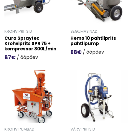
KROHVIPRITSID
SEGUMASINAD
Cura Spraytec
Hemo 10 pahtliprits
Krohviprits SPR 75 +
pahtlipump
kompressor 800L/min
68€
/ ööpäev
87€
/ ööpäev
Mine toote 'Hemo 10 pahtlip
Mine toote 'Cura Spraytec Krohviprits SPR 75 + kompres
KROHVIPUMBAD
VÄRVIPRITSID