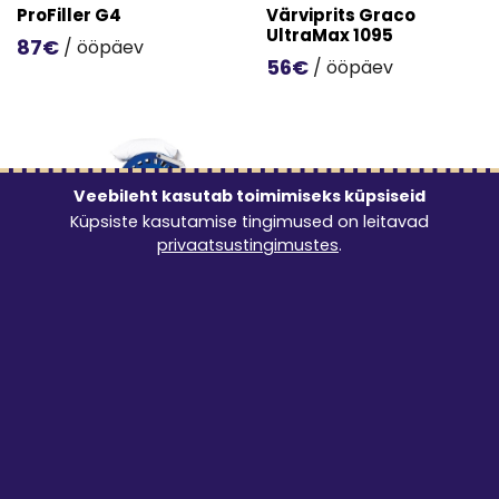
ProFiller G4
Värviprits Graco
UltraMax 1095
87€
/ ööpäev
56€
/ ööpäev
Mine toote 'ProFiller G4' detailinfo lehele.
Mine toote 'Värviprits Grac
Veebileht kasutab toimimiseks küpsiseid
Küpsiste kasutamise tingimused on leitavad
privaatsustingimustes
.
PAHTLIPRITSID
Graco Tmax, Graco APX
8200
74€
/ ööpäev
Mine toote 'Graco Tmax, Graco APX 8200' detailinfo leh