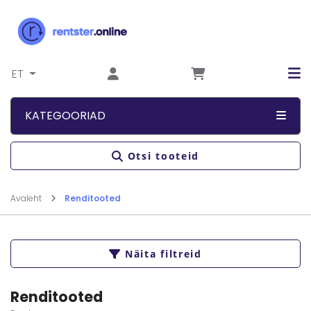
Liigu sisu juurde
ET
KATEGOORIAD
Otsi tooteid
Avaleht
Renditooted
Näita filtreid
Renditooted