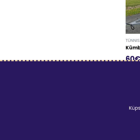
TÜNNI
Kümbl
60
Mine t
Küps