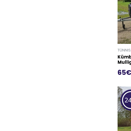
TÜNNI
Kümb
Mulli
65
Mine t