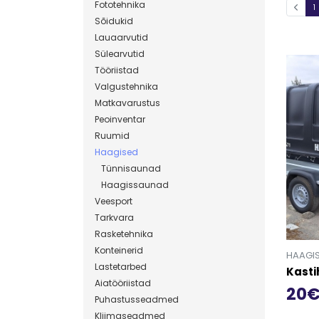
Fototehnika
1
Sõidukid
Lauaarvutid
Sülearvutid
Tööriistad
Valgustehnika
Matkavarustus
Peoinventar
Ruumid
Haagised
Tünnisaunad
Haagissaunad
Veesport
Tarkvara
Rasketehnika
Konteinerid
HAAGI
Lastetarbed
Kasti
Aiatööriistad
20
Puhastusseadmed
Mine t
Kliimaseadmed