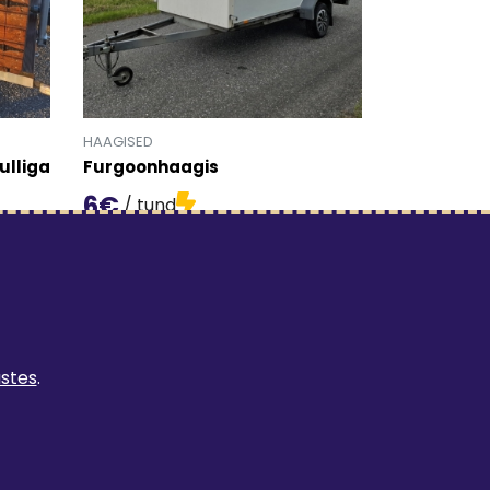
HAAGISED
ulliga
Furgoonhaagis
6€
/ tund
uurus Mulliga' detailinfo lehele.
Mine toote 'Furgoonhaagis' detailinfo lehele.
ustes
.