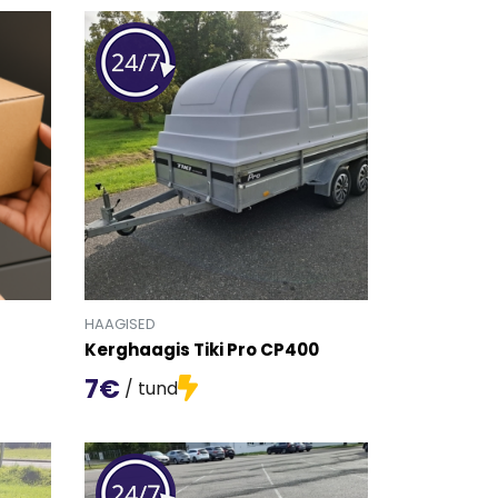
HAAGISED
Kerghaagis Tiki Pro CP400
7€
/ tund
fo lehele.
Mine toote 'Kerghaagis Tiki Pro CP400' detailinfo