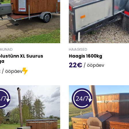
SAUNAD
HAAGISED
lustünn XL Suurus
Haagis 1600kg
ga
22€
/ ööpäev
€
/ ööpäev
Mine toote 'Haagis 1600kg' d
oote 'Kümblustünn XL Suurus Mulliga' detailinfo lehele.