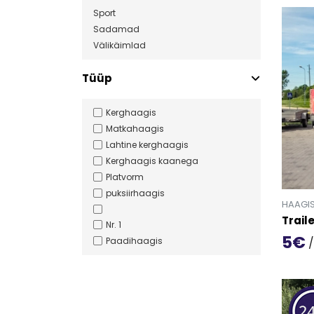
Sport
Sadamad
Välikäimlad
Tüüp
Kerghaagis
Matkahaagis
Lahtine kerghaagis
Kerghaagis kaanega
Platvorm
puksiirhaagis
HAAGI
Trail
Nr. 1
5€
/
Paadihaagis
Mine t