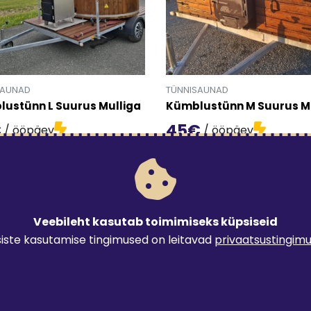
SAUNAD
TÜNNISAUNAD
ustünn L Suurus Mulliga
Kümblustünn M Suurus M
€
45€
/ ööpäev
/ ööpäev
oote 'Kümblustünn L Suurus Mulliga' detailinfo lehele.
Mine toote 'Kümblustünn M S
Veebileht kasutab toimimiseks küpsiseid
iste kasutamise tingimused on leitavad
privaatsustingim