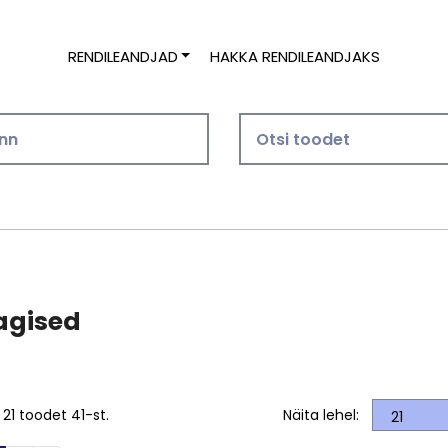
RENDILEANDJAD
HAKKA RENDILEANDJAKS
agised
 21 toodet 41-st.
Näita lehel: