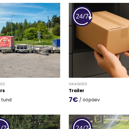
SED
HAAGISED
ers
Trailer
7€
 tund
/ ööpäev
oote 'Trailers' detailinfo lehele.
Mine toote 'Trailer' detailin