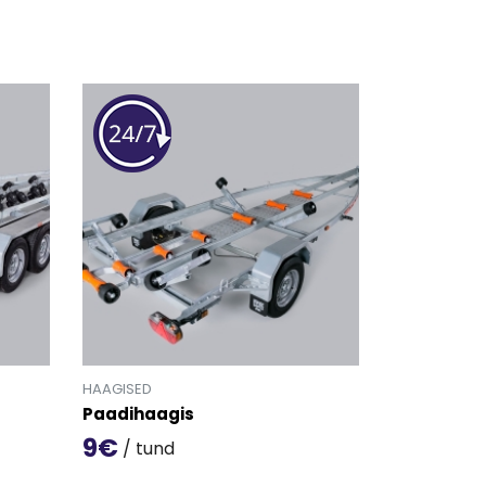
HAAGISED
Paadihaagis
9€
/ tund
' detailinfo lehele.
Mine toote 'Paadihaagis' detailinfo lehele.