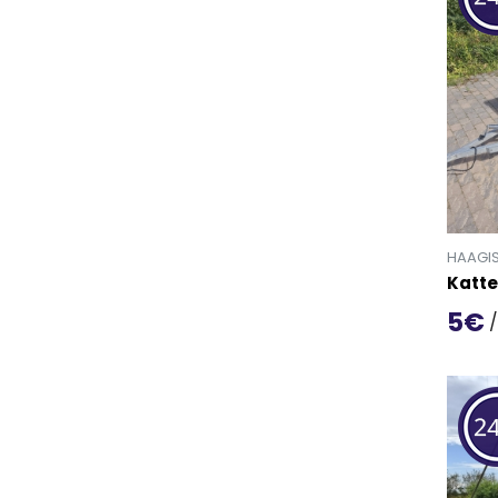
HAAGI
Katte
5€
/
Mine t