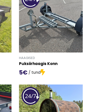
HAAGISED
Puksiirhaagis Konn
5€
/ tund
ilinfo lehele.
Mine toote 'Puksiirhaagis Konn' detailinfo lehele.