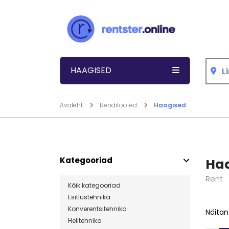
Liigu sisu juurde
HAAGISED
Avaleht
Renditooted
Haagised
Kategooriad
Ha
Rent
Kõik kategooriad
Esitlustehnika
Konverentsitehnika
Näitan
Helitehnika