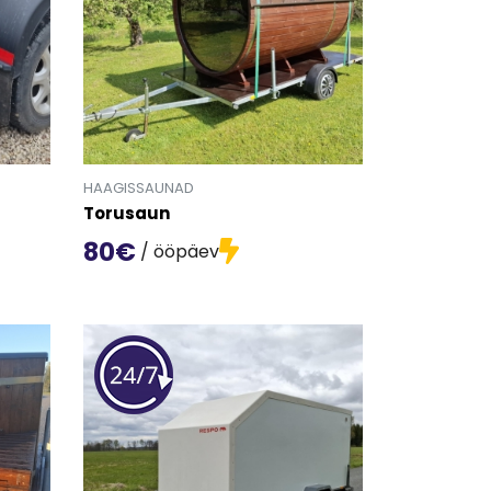
HAAGISSAUNAD
Torusaun
80€
/ ööpäev
etailinfo lehele.
Mine toote 'Torusaun' detailinfo lehele.