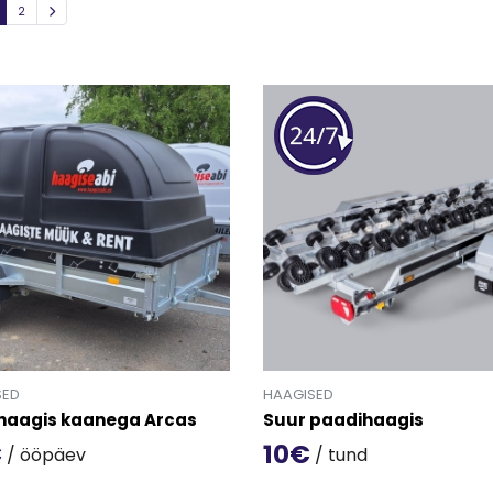
2
SED
HAAGISED
haagis kaanega Arcas
Suur paadihaagis
€
10€
/ ööpäev
/ tund
oote 'Kastihaagis kaanega Arcas' detailinfo lehele.
Mine toote 'Suur paadihaagis