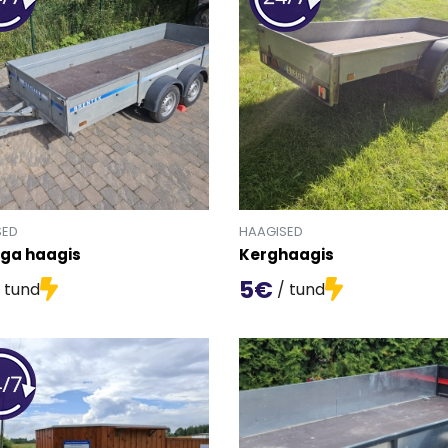
SED
HAAGISED
ga haagis
Kerghaagis
5€
 tund
/ tund
oote 'Kattega haagis' detailinfo lehele.
Mine toote 'Kerghaagis' deta