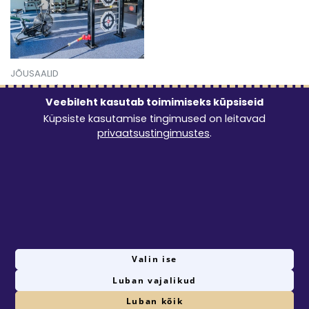
JÕUSAALID
Jõusaali hommikune
kuukaart
Veebileht kasutab toimimiseks küpsiseid
Küpsiste kasutamise tingimused on leitavad
30€
/ 1 kuu
privaatsustingimustes
.
Mine toote 'Jõusaali hommikune kuukaart ' detailinfo leh
1
Valin ise
Luban vajalikud
© 2026 Rentster Online OÜ
Privaatsustingimused
Seadista küpsised
Luban kõik