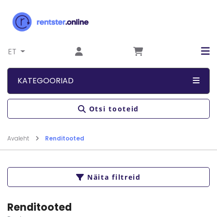
Liigu sisu juurde
ET
KATEGOORIAD
Otsi tooteid
Avaleht
Renditooted
Näita filtreid
Renditooted