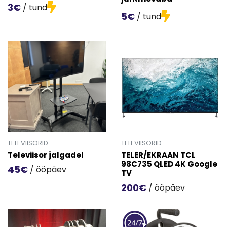
3€
/ tund
5€
/ tund
Mine toote 'Mini projektor' detailinfo lehele.
Mine toote 'Akuprojektor j
TELEVIISORID
TELEVIISORID
Televiisor jalgadel
TELER/EKRAAN TCL
98C735 QLED 4K Google
45€
/ ööpäev
TV
Mine toote 'Televiisor jalgadel' detailinfo lehele.
200€
/ ööpäev
Mine toote 'TELER/EKRAAN 