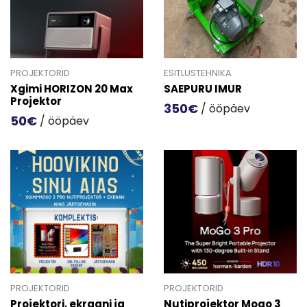
PROJEKTORID
ESITLUSTEHNIKA
Xgimi HORIZON 20 Max
SAEPURU IMUR
Projektor
350€
/ ööpäev
50€
/ ööpäev
Mine toote 'SAEPURU IMUR' d
Mine toote 'Xgimi HORIZON 20 Max Projektor' detailinfo l
PROJEKTORID
PROJEKTORID
Projektori, ekraani ja
Nutiprojektor Mogo 3