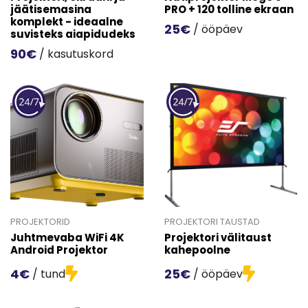
jäätisemasina
PRO + 120 tolline ekraan
komplekt - ideaalne
25€
/ ööpäev
suvisteks aiapidudeks
Mine toote 'Nutiprojektor M
90€
/ kasutuskord
Mine toote 'Projektori, ekraani ja jäätisemasina komplekt
PROJEKTORID
PROJEKTORI TAUSTAD
Juhtmevaba WiFi 4K
Projektori välitaust
Android Projektor
kahepoolne
4€
25€
/ tund
/ ööpäev
Mine toote 'Juhtmevaba WiFi 4K Android Projektor' detai
Mine toote 'Projektori välit