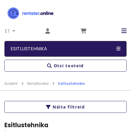
Liigu sisu juurde
ET
ESITLUSTEHNIKA
Otsi tooteid
Avaleht
Renditooted
Esitlustehnika
Näita filtreid
Esitlustehnika