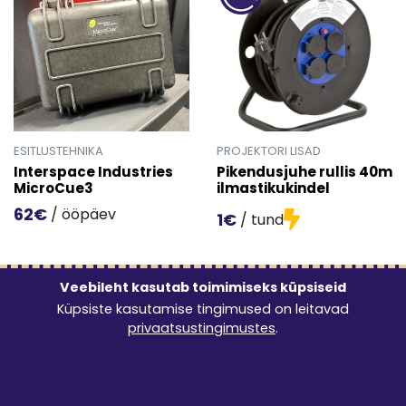
ESITLUSTEHNIKA
PROJEKTORI LISAD
Interspace Industries
Pikendusjuhe rullis 40m
MicroCue3
ilmastikukindel
62€
/ ööpäev
1€
/ tund
Mine toote 'Interspace Industries MicroCue3' detailinfo 
Mine toote 'Pikendusjuhe rul
Veebileht kasutab toimimiseks küpsiseid
Küpsiste kasutamise tingimused on leitavad
privaatsustingimustes
.