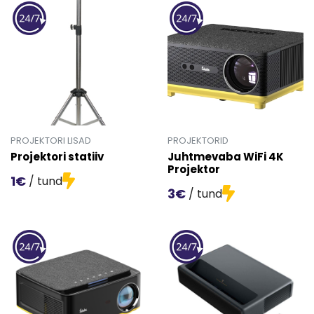
PROJEKTORI LISAD
PROJEKTORID
Projektori statiiv
Juhtmevaba WiFi 4K
Projektor
1€
/ tund
3€
/ tund
Mine toote 'Projektori statiiv' detailinfo lehele.
Mine toote 'Juhtmevaba WiFi