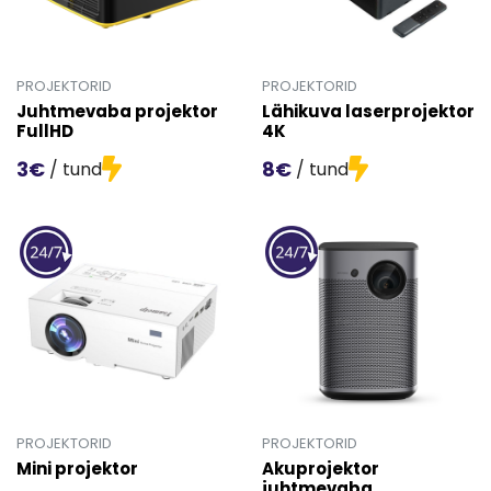
PROJEKTORID
PROJEKTORID
Juhtmevaba projektor
Lähikuva laserprojektor
FullHD
4K
3€
8€
/ tund
/ tund
Mine toote 'Juhtmevaba projektor FullHD' detailinfo leh
Mine toote 'Lähikuva laserp
PROJEKTORID
PROJEKTORID
Mini projektor
Akuprojektor
juhtmevaba