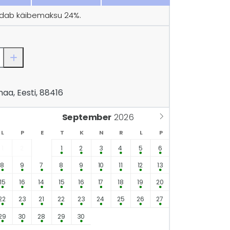
ldab käibemaksu 24%.
maa, Eesti, 88416
September
L
P
E
T
K
N
R
L
P
1
2
1
2
3
4
5
6
8
9
7
8
9
10
11
12
13
15
16
14
15
16
17
18
19
20
22
23
21
22
23
24
25
26
27
29
30
28
29
30