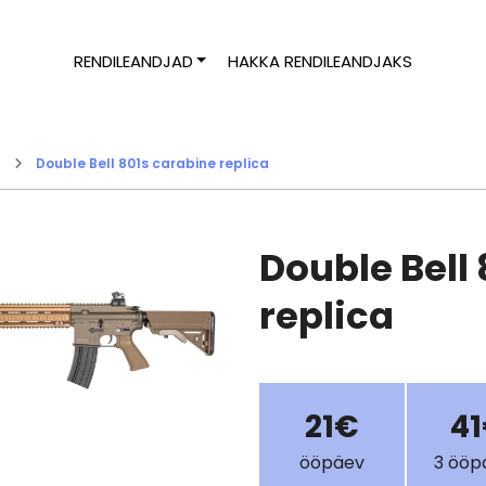
RENDILEANDJAD
HAKKA RENDILEANDJAKS
d
Double Bell 801s carabine replica
Double Bell
replica
21€
4
ööpäev
3 ööp