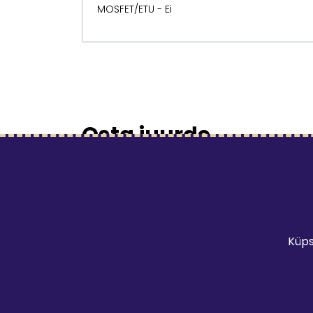
MOSFET/ETU - Ei
Osta juurde
Küps