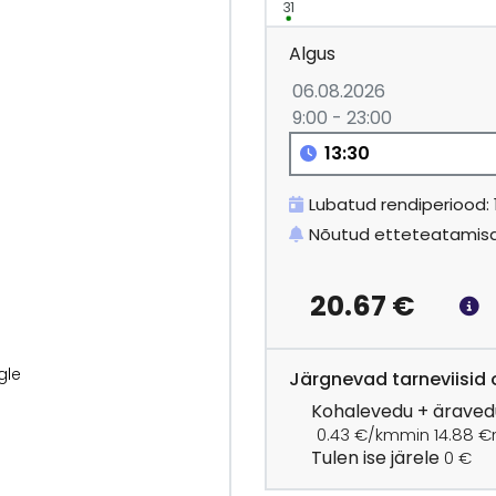
31
Algus
06.08.2026
9:00 - 23:00
Lubatud rendiperiood:
Nõutud etteteatamisa
20.67
€
gle
Järgnevad tarneviisid o
Kohalevedu + äraved
0.43 €/km
min 14.88 €
Tulen ise järele
0 €