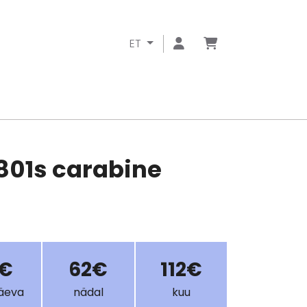
ET
 801s carabine
1€
62€
112€
äeva
nädal
kuu