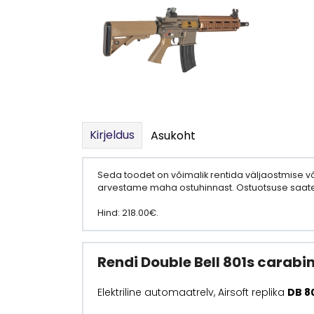
Kirjeldus
Asukoht
Seda toodet on võimalik rentida väljaostmise 
arvestame maha ostuhinnast. Ostuotsuse saate
Hind: 218.00€.
Rendi Double Bell 801s carabin
Elektriline automaatrelv, Airsoft replika
DB 80