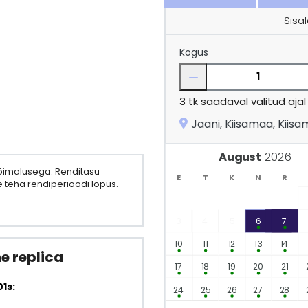
Sisa
Kogus
3
tk saadaval valitud ajal
Jaani, Kiisamaa, Kiisa
August
võimalusega. Renditasu
E
T
K
N
R
 teha rendiperioodi lõpus.
3
4
5
6
7
10
11
12
13
14
e replica
17
18
19
20
21
1s:
24
25
26
27
28