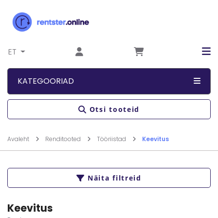
Liigu sisu juurde
ET
KATEGOORIAD
Otsi tooteid
Avaleht
Renditooted
Tööriistad
Keevitus
Näita filtreid
Keevitus