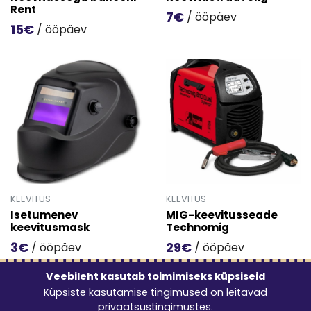
Rent
7€
/ ööpäev
15€
/ ööpäev
Mine toote 'Keevitustraat 5k
Mine toote 'Keevitussegu ballooni Rent' detailinfo lehele
KEEVITUS
KEEVITUS
Isetumenev
MIG-keevitusseade
keevitusmask
Technomig
3€
29€
/ ööpäev
/ ööpäev
Mine toote 'Isetumenev keevitusmask' detailinfo lehele.
Mine toote 'MIG-keevitusse
Veebileht kasutab toimimiseks küpsiseid
Küpsiste kasutamise tingimused on leitavad
privaatsustingimustes
.