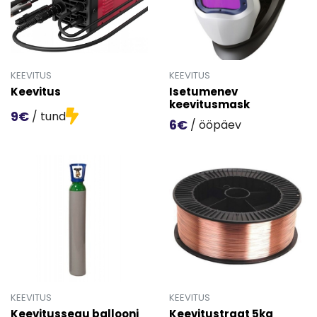
KEEVITUS
KEEVITUS
Keevitus
Isetumenev
keevitusmask
9€
/ tund
6€
/ ööpäev
Mine toote 'Keevitus' detailinfo lehele.
Mine toote 'Isetumenev kee
KEEVITUS
KEEVITUS
Keevitussegu ballooni
Keevitustraat 5kg