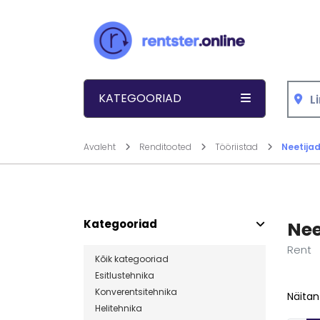
Liigu sisu juurde
KATEGOORIAD
Avaleht
Renditooted
Tööriistad
Neetija
Kategooriad
Nee
Rent
Kõik kategooriad
Esitlustehnika
Konverentsitehnika
Näitan
Helitehnika