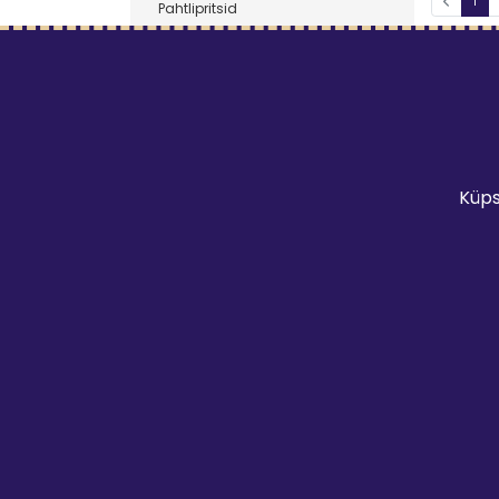
1
Pahtlipritsid
Torutööd
Krohvipritsid
Värvipritsid
Valgustehnika
Matkavarustus
Peoinventar
Ruumid
Küps
Haagised
Veesport
Tarkvara
Rasketehnika
Konteinerid
Lastetarbed
Aiatööriistad
Puhastusseadmed
Kliimaseadmed
Sport
Sadamad
Välikäimlad