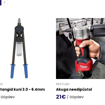
AD
NEETIJAD
tangid kuni 3.0 - 6.4mm
Akuga needipüstol
21€
 ööpäev
/ ööpäev
oote 'Needitangid kuni 3.0 - 6.4mm' detailinfo lehele.
Mine toote 'Akuga needipüst