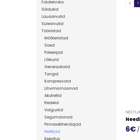
Fototehnika
1
Sõidukid
Lauaarvutid
Sülearvutid
Tööriistad
Mõõteriistad
Saed
Poleerijad
Lõikurid
Generaatorid
Tangid
Kompressorid
Lihvimismasinad
Akutrellid
Redelid
Valgustid
NEETIJ
Segumasinad
Needi
Pinnasetihendajad
6€
/
Neetijad
Mine t
Keevitus