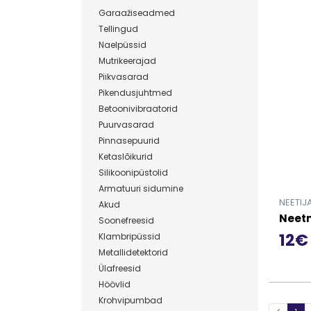
Garaažiseadmed
Tellingud
Naelpüssid
Mutrikeerajad
Piikvasarad
Pikendusjuhtmed
Betoonivibraatorid
Puurvasarad
Pinnasepuurid
Ketaslõikurid
Silikoonipüstolid
Armatuuri sidumine
NEETIJ
Akud
Neetm
Soonefreesid
12€
Klambripüssid
Metallidetektorid
Mine t
Ülafreesid
Höövlid
Krohvipumbad