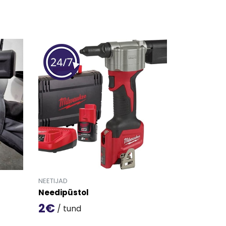
NEETIJAD
Needipüstol
2€
/ tund
ol' detailinfo lehele.
Mine toote 'Needipüstol' detailinfo lehele.