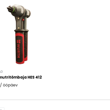
AD
utritõmbaja HES 412
/ ööpäev
oote 'Neetmutritõmbaja HES 412' detailinfo lehele.