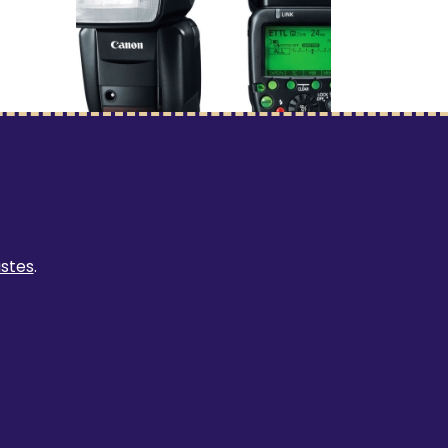
LISAD
le
Canon 600EX RT välk
1€
/ tund
ustes
.
itelefonile' detailinfo lehele.
Mine toote 'Canon 600EX RT välk' detailinfo lehe