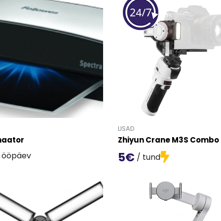
LISAD
naator
Zhiyun Crane M3S Combo
5€
 ööpäev
/ tund
oote 'Laminaator' detailinfo lehele.
Mine toote 'Zhiyun Crane M