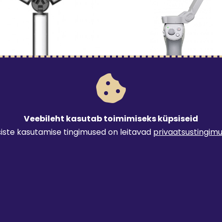
LISAD
funktsionaalne valgusti
Stabilisaator nutitelefoni
Veebileht kasutab toimimiseks küpsiseid
3€
 tund
/ tund
iste kasutamise tingimused on leitavad
privaatsustingim
oote 'Multifunktsionaalne valgusti' detailinfo lehele.
Mine toote 'Stabilisaator nut