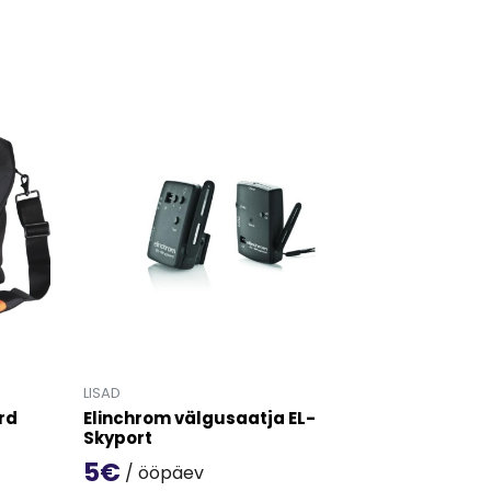
LISAD
rd
Elinchrom välgusaatja EL-
Skyport
5€
/ ööpäev
t Vanguard' detailinfo lehele.