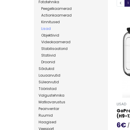
Fototehnika
1
Peegelkaamerad
Actionkaamerad
Kinnitused
Lisad
Objektiivid
Videokaamerad
Stabilisaatorid
Statiivid
Droonid
Sõidukid
Lauaarvutid
Sülearvutid
Tööriistad
Valgustehnika
Matkavarustus
LISAD
Peoinventar
GoPro
Ruumid
(H9-1
Haagised
6€
/
Veesport