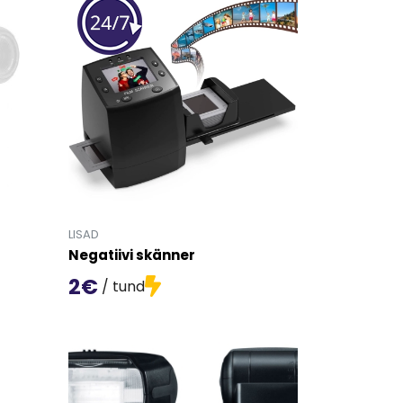
LISAD
Negatiivi skänner
2€
/ tund
3S Combo' detailinfo lehele.
Mine toote 'Negatiivi skänner' detailinfo lehele.