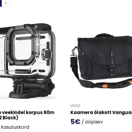
LISAD
 veekindel korpus 60m
Kaamera õlakott Vangua
2 Black)
5€
/ ööpäev
 kasutuskord
Mine toote 'Kaamera õlakot