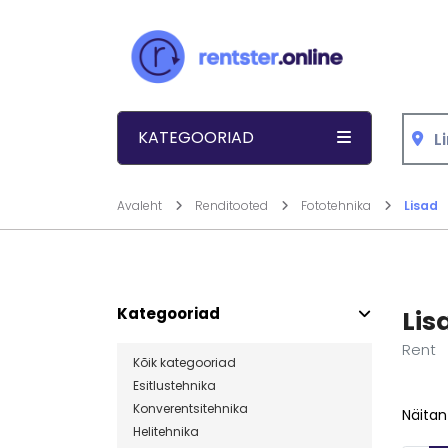
Liigu sisu juurde
KATEGOORIAD
Avaleht
Renditooted
Fototehnika
Lisad
Kategooriad
Lis
Rent
Kõik kategooriad
Esitlustehnika
Konverentsitehnika
Näitan
Helitehnika