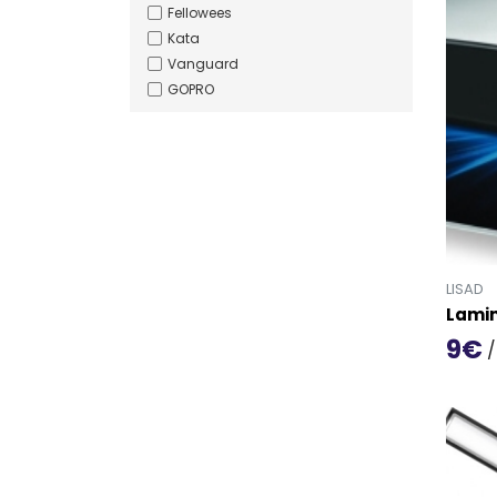
Fellowees
Kata
Vanguard
GOPRO
LISAD
Lami
9€
/
Mine t