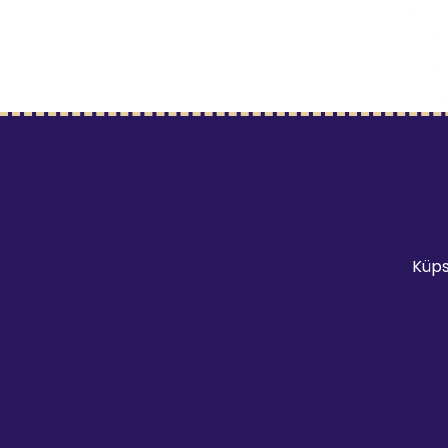
LISAD
Multi
3€
/
Küps
Mine t