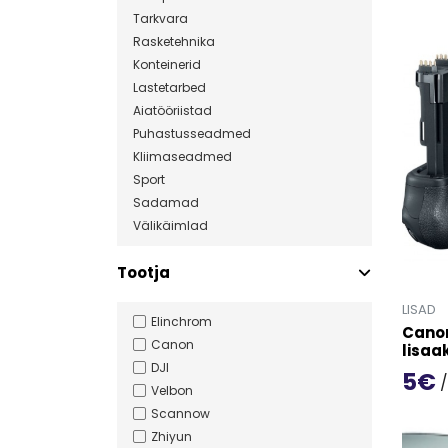
Mine t
Tarkvara
Rasketehnika
Konteinerid
Lastetarbed
Aiatööriistad
Puhastusseadmed
Kliimaseadmed
Sport
Sadamad
Välikäimlad
Tootja
LISAD
Elinchrom
Canon
Canon
lisaa
DJI
5€
/
Velbon
Mine t
Scannow
Zhiyun