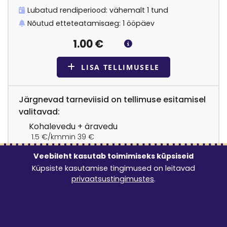
Lubatud rendiperiood: vähemalt 1 tund
Nõutud etteteatamisaeg: 1 ööpäev
1.00
€
LISA TELLIMUSELE
Järgnevad tarneviisid on tellimuse esitamisel
valitavad:
Kohalevedu + äravedu
1.5 €/km
min 39 €
Kohalevedu + paigaldus + äravedu
Veebileht kasutab toimimiseks küpsiseid
1.5 €/km
min 39 €
+ 50 €
Kohalevedu
Küpsiste kasutamise tingimused on leitavad
1.5 €/km
min 39 €
privaatsustingimustes
.
Tulen ise järele
0 €