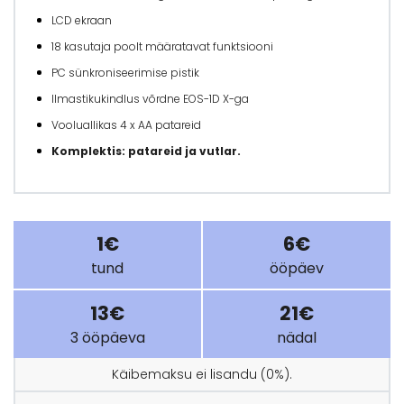
LCD ekraan
18 kasutaja poolt määratavat funktsiooni
PC sünkroniseerimise pistik
Ilmastikukindlus võrdne EOS-1D X-ga
Vooluallikas 4 x AA patareid
Komplektis: patareid ja vutlar.
1€
6€
tund
ööpäev
13€
21€
3 ööpäeva
nädal
Käibemaksu ei lisandu (0%).