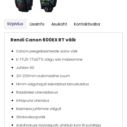
Kirjeldus
Lisainfo
Asukoht
Kontaktivaba
Rendi Canon 600EX RT välk
Canoni peegelkaamerale sobiv välk.
E-TTL/E-TTLII/TTL välgu säri määramine
Juhtarv 60
20-200mm automaatne suum
14mm välguhajuti laiendatud lainurkulatus
Raadioteel ühendatavus
Infrapuna ühendus
Kaamera juhtimine välgult
Stroboskoopvälk
Autofookuse lisavalgusti, ühildub kuni 61 punktiga