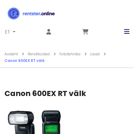
Liigu sisu juurde
ET
Avaleht
Renditooted
Fototehnika
Lisad
Canon 600EX RT välk
Canon 600EX RT välk