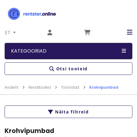
Liigu sisu juurde
ET
KATEGOORIAD
Otsi tooteid
Avaleht
Renditooted
Tööriistad
Krohvipumbad
Näita filtreid
Krohvipumbad