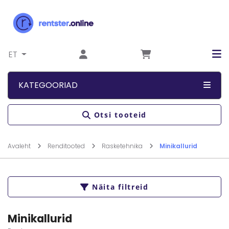
Liigu sisu juurde
ET
KATEGOORIAD
Otsi tooteid
Avaleht
Renditooted
Rasketehnika
Minikallurid
Näita filtreid
Minikallurid