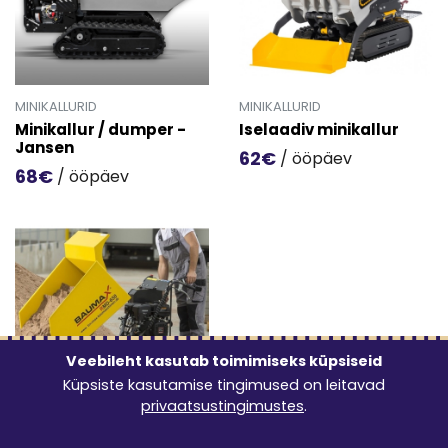
MINIKALLURID
MINIKALLURID
Minikallur / dumper -
Iselaadiv minikallur
Jansen
62€
/ ööpäev
68€
/ ööpäev
Mine toote 'Iselaadiv minikal
Mine toote 'Minikallur / dumper - Jansen' detailinfo lehe
Veebileht kasutab toimimiseks küpsiseid
Küpsiste kasutamise tingimused on leitavad
privaatsustingimustes
.
MINIKALLURID
Minikallur BAUMAX