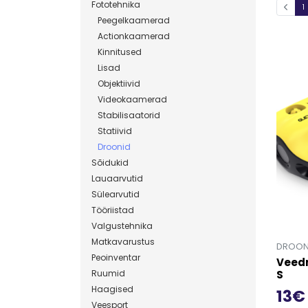
Fototehnika
1
Peegelkaamerad
Actionkaamerad
Kinnitused
Lisad
Objektiivid
Videokaamerad
Stabilisaatorid
Statiivid
Droonid
Sõidukid
Lauaarvutid
Sülearvutid
Tööriistad
Valgustehnika
Matkavarustus
DROON
Peoinventar
Veedr
Ruumid
S
Haagised
13€
Veesport