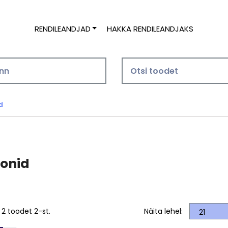
RENDILEANDJAD
HAKKA RENDILEANDJAKS
d
onid
 2 toodet 2-st.
Näita lehel: