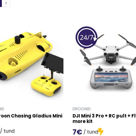
ID
DROONID
oon Chasing Gladius Mini
DJI Mini 3 Pro + RC pult + F
more kit
7€
/ tund
/ tund