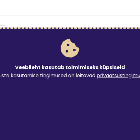
oote 'Veedroon Chasing Gladius Mini S' detailinfo lehele.
Mine toote 'DJI Mini 3 Pro +
Veebileht kasutab toimimiseks küpsiseid
iste kasutamise tingimused on leitavad
privaatsustingim