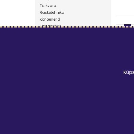
Mine t
Tarkvara
Rasketehnika
Konteinerid
Lastetarbed
1
Aiatööriistad
Puhastusseadmed
Kliimaseadmed
Sport
Sadamad
Välikäimlad
Küps
Tootja
DJI
Chasing