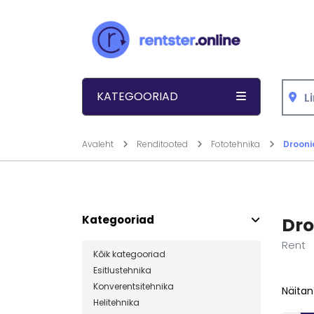
Liigu sisu juurde
KATEGOORIAD
Avaleht
Renditooted
Fototehnika
Drooni
Kategooriad
Dro
Rent
Kõik kategooriad
Esitlustehnika
Konverentsitehnika
Näitan
Helitehnika