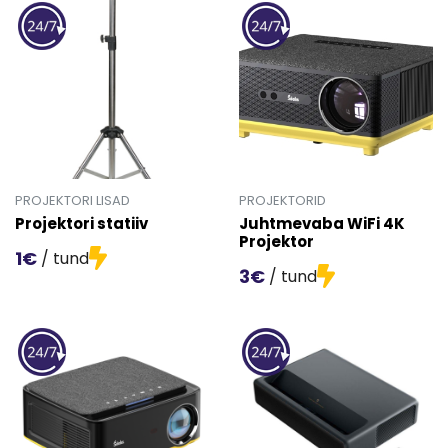
PROJEKTORI LISAD
PROJEKTORID
Projektori statiiv
Juhtmevaba WiFi 4K
Projektor
1€
/ tund
3€
/ tund
Mine toote 'Projektori statiiv' detailinfo lehele.
Mine toote 'Juhtmevaba WiFi