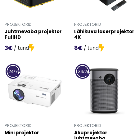
PROJEKTORID
PROJEKTORID
Juhtmevaba projektor
Lähikuva laserprojektor
FullHD
4K
3€
8€
/ tund
/ tund
Mine toote 'Juhtmevaba projektor FullHD' detailinfo leh
Mine toote 'Lähikuva laserp
PROJEKTORID
PROJEKTORID
Mini projektor
Akuprojektor
juhtmevaba