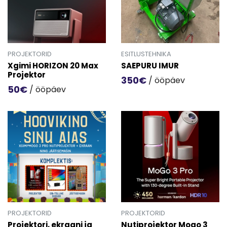
PROJEKTORID
ESITLUSTEHNIKA
Xgimi HORIZON 20 Max
SAEPURU IMUR
Projektor
350€
/ ööpäev
50€
/ ööpäev
Mine toote 'SAEPURU IMUR' d
Mine toote 'Xgimi HORIZON 20 Max Projektor' detailinfo l
PROJEKTORID
PROJEKTORID
Projektori, ekraani ja
Nutiprojektor Mogo 3