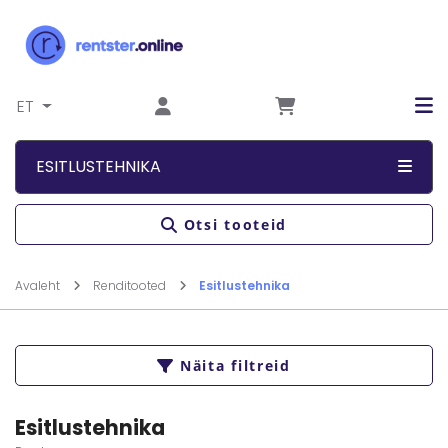
Liigu sisu juurde
ET
ESITLUSTEHNIKA
Otsi tooteid
Avaleht
Renditooted
Esitlustehnika
Näita filtreid
Esitlustehnika