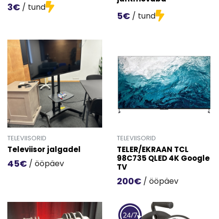
3€
/ tund
5€
/ tund
Mine toote 'Mini projektor' detailinfo lehele.
Mine toote 'Akuprojektor j
TELEVIISORID
TELEVIISORID
Televiisor jalgadel
TELER/EKRAAN TCL
98C735 QLED 4K Google
45€
/ ööpäev
TV
Mine toote 'Televiisor jalgadel' detailinfo lehele.
200€
/ ööpäev
Mine toote 'TELER/EKRAAN 