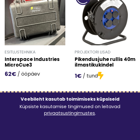
ESITLUSTEHNIKA
PROJEKTORI LISAD
Interspace Industries
Pikendusjuhe rullis 40m
MicroCue3
ilmastikukindel
62€
/ ööpäev
1€
/ tund
Mine toote 'Interspace Industries MicroCue3' detailinfo 
Mine toote 'Pikendusjuhe rul
Veebileht kasutab toimimiseks küpsiseid
Küpsiste kasutamise tingimused on leitavad
privaatsustingimustes
.