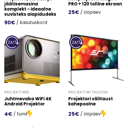
jäätisemasina
PRO + 120 tolline ekraan
komplekt - ideaalne
25€
/ ööpäev
suvisteks aiapidudeks
Mine toote 'Nutiprojektor M
90€
/ kasutuskord
Mine toote 'Projektori, ekraani ja jäätisemasina komplekt
PROJEKTORID
PROJEKTORI TAUSTAD
Juhtmevaba WiFi 4K
Projektori välitaust
Android Projektor
kahepoolne
4€
25€
/ tund
/ ööpäev
Mine toote 'Juhtmevaba WiFi 4K Android Projektor' detai
Mine toote 'Projektori välit