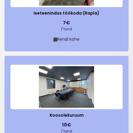
Iseteenindus töökoda (Rapla)
7€
/ tund
Rendi kohe
Koosolekuruum
10€
/ tund