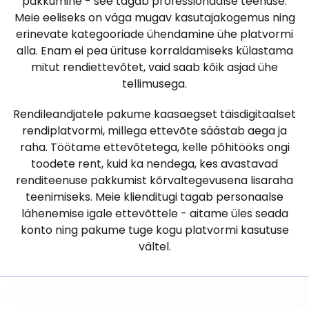
pakkumine - see tagab professionaalse teenuse.
Meie eeliseks on väga mugav kasutajakogemus ning
erinevate kategooriade ühendamine ühe platvormi
alla. Enam ei pea ürituse korraldamiseks külastama
mitut rendiettevõtet, vaid saab kõik asjad ühe
tellimusega.
Rendileandjatele pakume kaasaegset täisdigitaalset
rendiplatvormi, millega ettevõte säästab aega ja
raha. Töötame ettevõtetega, kelle põhitööks ongi
toodete rent, kuid ka nendega, kes avastavad
renditeenuse pakkumist kõrvaltegevusena lisaraha
teenimiseks. Meie klienditugi tagab personaalse
lähenemise igale ettevõttele - aitame üles seada
konto ning pakume tuge kogu platvormi kasutuse
vältel.