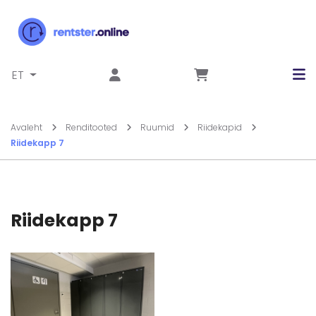
Liigu sisu juurde
ET
Avaleht
Renditooted
Ruumid
Riidekapid
Riidekapp 7
Riidekapp 7