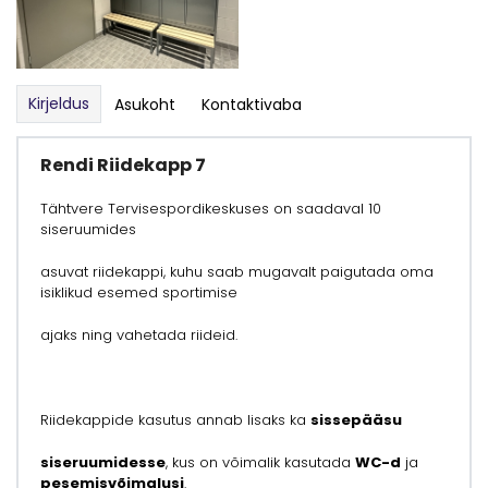
Kirjeldus
Asukoht
Kontaktivaba
Rendi Riidekapp 7
Tähtvere Tervisespordikeskuses on saadaval 10
siseruumides
asuvat riidekappi, kuhu saab mugavalt paigutada oma
isiklikud esemed sportimise
ajaks ning vahetada riideid.
Riidekappide kasutus annab lisaks ka
sissepääsu
siseruumidesse
, kus on võimalik kasutada
WC-d
ja
pesemisvõimalusi
.