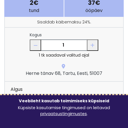
2€
37€
tund
ööpäev
Sisaldab käibemaksu 24%.
Kogus
1
tk saadaval valitud ajal
Herne tänav 68, Tartu, Eesti, 51007
Algus
8:00 - 22:00
Veebileht kasutab toimimiseks küpsiseid
Küpsiste kasutamise tingimused on leitavad
privaatsustingimustes
.
Rendi kestus