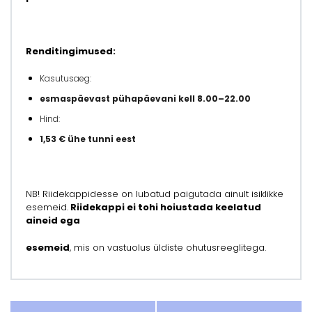
Renditingimused:
Kasutusaeg:
esmaspäevast pühapäevani kell 8.00–22.00
Hind:
1,53 € ühe tunni eest
NB! Riidekappidesse on lubatud paigutada ainult isiklikke
esemeid.
Riidekappi ei tohi hoiustada keelatud
aineid ega
esemeid
, mis on vastuolus üldiste ohutusreeglitega.