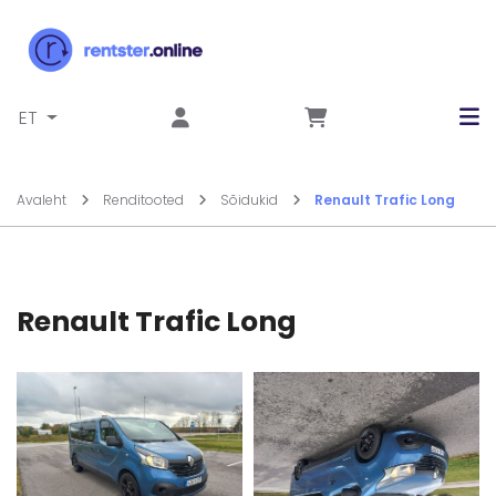
Liigu sisu juurde
ET
Avaleht
Renditooted
Sõidukid
Renault Trafic Long
Renault Trafic Long