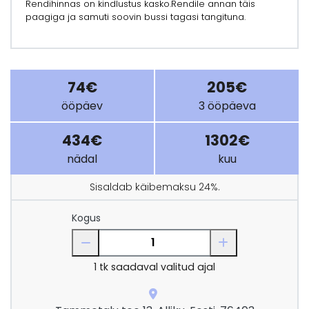
Rendihinnas on kindlustus kasko.Rendile annan täis
paagiga ja samuti soovin bussi tagasi tangituna.
74€
205€
ööpäev
3 ööpäeva
434€
1302€
nädal
kuu
Sisaldab käibemaksu 24%.
Kogus
1
tk saadaval valitud ajal