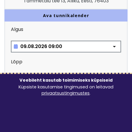
Tammetalu tee 13, Alliku, Eesti, 76403
Ava tunnikalender
Algus
Lõpp
Veebileht kasutab toimimiseks küpsiseid
Küpsiste kasutamise tingimused on leitavad
privaatsustingimustes
.
Lubatud rendiperiood: vähemalt 1 ööpäev
12.40
€
LISA TELLIMUSELE