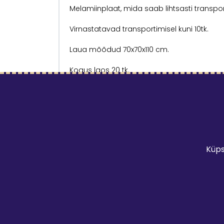
Melamiinplaat, mida saab lihtsasti transp
Virnastatavad transportimisel kuni 10tk.
Laua mõõdud 70x70x110 cm.
Kogus laos 20 tk.
Vaata ka valgeid KUBO laudasid.
Veel võimalik rentida: laudasid, toole, diiva
valgust vahetatavaid valguskette, erinevaid
toolikatteid.
Küps