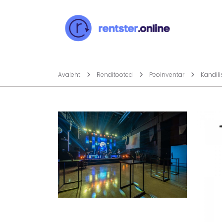
Liigu sisu juurde
Avaleht
Renditooted
Peoinventar
Kandil