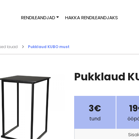
RENDILEANDJAD
HAKKA RENDILEANDJAKS
ised lauad
Pukklaud KUBO must
Pukklaud K
3€
1
tund
ööp
Sisa