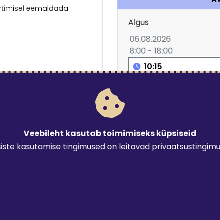
ortimisel eemaldada.
Algus
06.08.2026
8:00 - 18:00
Lubatud rendiperiood:
neid, puldist juhitavad
3.10
€
 valgusteid, laudlinasid ja
Veebileht kasutab toimimiseks küpsiseid
iste kasutamise tingimused on leitavad
privaatsustingim
Järgnevad tarneviisid o
Kohalevedu
0.87 €/km
min 31 €
max
Tulen ise järele
0 €