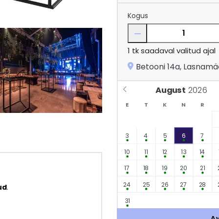
Kogus
1
tk saadaval valitud ajal
Betooni 14a, Lasnamäe 
August
E
T
K
N
R
3
4
5
6
7
10
11
12
13
14
17
18
19
20
21
24
25
26
27
28
ud
.
31
A