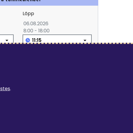
Lõpp
06.08.2026
8:00 - 18:00
 vähemalt 1 tund
LISA TELLIMUSELE
ustes
.
n tellimuse esitamisel valitavad:
 20 km