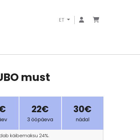
ET
UBO must
9€
22€
30€
äev
3 ööpäeva
nädal
ldab käibemaksu 24%.