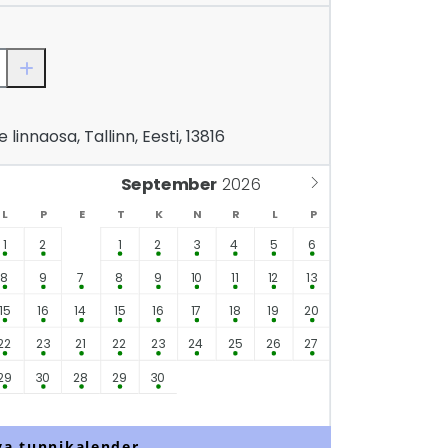
linnaosa, Tallinn, Eesti, 13816
September
L
P
E
T
K
N
R
L
P
1
2
1
2
3
4
5
6
8
9
7
8
9
10
11
12
13
15
16
14
15
16
17
18
19
20
22
23
21
22
23
24
25
26
27
29
30
28
29
30
va tunnikalender