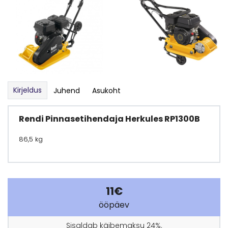
Kirjeldus
Juhend
Asukoht
Rendi Pinnasetihendaja Herkules RP1300B
86,5 kg
11€
ööpäev
Sisaldab käibemaksu 24%.