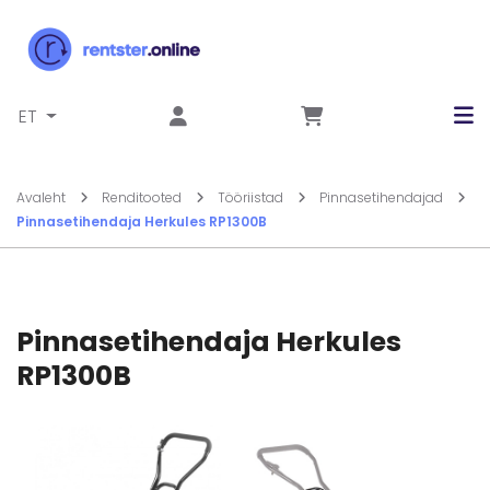
Liigu sisu juurde
ET
Avaleht
Renditooted
Tööriistad
Pinnasetihendajad
Pinnasetihendaja Herkules RP1300B
Pinnasetihendaja Herkules
RP1300B