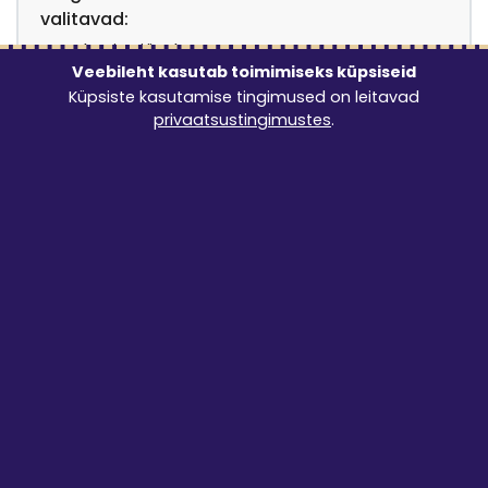
valitavad:
Tulen ise järele
0 €
Veebileht kasutab toimimiseks küpsiseid
Küpsiste kasutamise tingimused on leitavad
privaatsustingimustes
.
Kokkusobivad tooted
Niiskusimur 70L
37
€
/
ööpäev