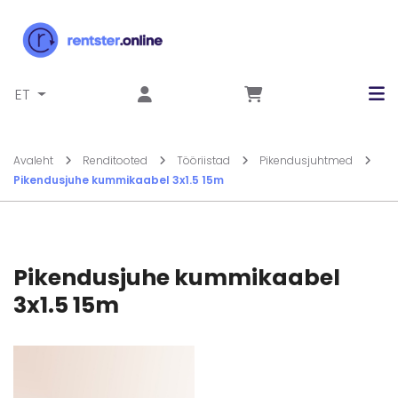
Liigu sisu juurde
ET
Avaleht
Renditooted
Tööriistad
Pikendusjuhtmed
Pikendusjuhe kummikaabel 3x1.5 15m
Pikendusjuhe kummikaabel
3x1.5 15m