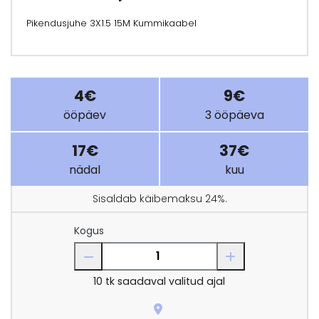
Pikendusjuhe 3X1.5 15M Kummikaabel
4€
9€
ööpäev
3 ööpäeva
17€
37€
nädal
kuu
Sisaldab käibemaksu 24%.
Kogus
10
tk saadaval valitud ajal