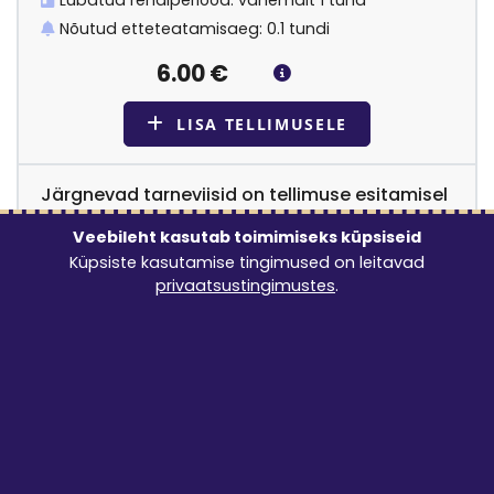
Nõutud etteteatamisaeg: 0.1 tundi
6.00
€
LISA TELLIMUSELE
Järgnevad tarneviisid on tellimuse esitamisel
valitavad:
Veebileht kasutab toimimiseks küpsiseid
Kohalevedu + äravedu
Küpsiste kasutamise tingimused on leitavad
1.5 €/km
min 39 €
privaatsustingimustes
.
Kohalevedu + paigaldus + äravedu
1.5 €/km
min 39 €
+ 50 €
Kohalevedu
1.5 €/km
min 39 €
Tulen ise järele
0 €
Kokkusobivad tooted