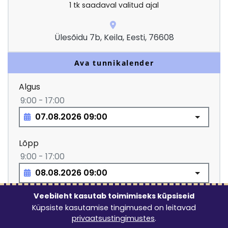
1
tk saadaval valitud ajal
Ülesõidu 7b, Keila, Eesti, 76608
Ava tunnikalender
Algus
9:00 - 17:00
Lõpp
9:00 - 17:00
Veebileht kasutab toimimiseks küpsiseid
Lubatud rendiperiood: vähemalt 1 ööpäev
Küpsiste kasutamise tingimused on leitavad
privaatsustingimustes
.
15.00
€