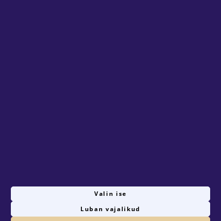
LISA TELLIMUSELE
Järgnevad tarneviisid on tellimuse esitamisel
valitavad:
Kohalevedu + äravedu
0.4 €/km
min 25 €
Kohalevedu
0.4 €/km
min 25 €
Tulen ise järele
0 €
Tingimused
Valin ise
Luban vajalikud
1
tk saadaval valitud ajal
© 2026 Rentster Online OÜ
Privaatsustingimused