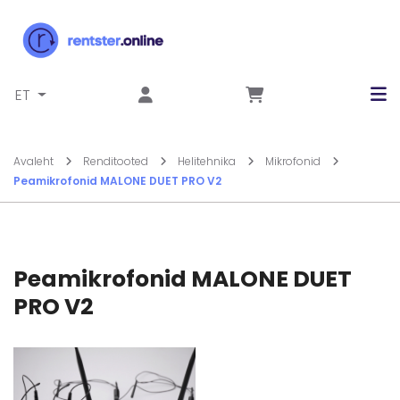
Liigu sisu juurde
ET
Avaleht
Renditooted
Helitehnika
Mikrofonid
Peamikrofonid MALONE DUET PRO V2
Peamikrofonid MALONE DUET
PRO V2