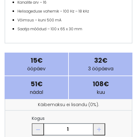
Kanalite arv – 16
Helisageduse vahemik – 100 Hz – 18 kHz
Võimsus – kuni 500 mA
Saatja mõõdud – 100 x 65 x 30 mm
15€
32€
ööpäev
3 ööpäeva
51€
108€
nädal
kuu
Käibemaksu ei lisandu (0%).
Kogus