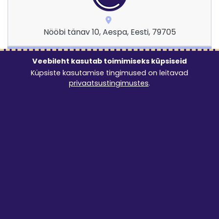
Nööbi tänav 10, Aespa, Eesti, 79705
Ava tunnikalender
Veebileht kasutab toimimiseks küpsiseid
Küpsiste kasutamise tingimused on leitavad
Algus
privaatsustingimustes
.
0:00 - 23:59
Lõpp
0:00 - 23:59
Lubatud rendiperiood: 1 tund kuni 7 ööpäeva
5.00
€