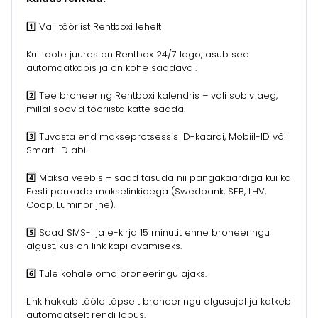
1️⃣ Vali tööriist Rentboxi lehelt
Kui toote juures on Rentbox 24/7 logo, asub see
automaatkapis ja on kohe saadaval.
2️⃣ Tee broneering Rentboxi kalendris – vali sobiv aeg,
millal soovid tööriista kätte saada.
3️⃣ Tuvasta end makseprotsessis ID-kaardi, Mobiil-ID või
Smart-ID abil.
4️⃣ Maksa veebis – saad tasuda nii pangakaardiga kui ka
Eesti pankade makselinkidega (Swedbank, SEB, LHV,
Coop, Luminor jne).
5️⃣ Saad SMS-i ja e-kirja 15 minutit enne broneeringu
algust, kus on link kapi avamiseks.
6️⃣ Tule kohale oma broneeringu ajaks.
Link hakkab tööle täpselt broneeringu algusajal ja katkeb
automaatselt rendi lõpus.