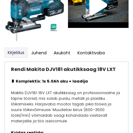
Kirjeldus
Juhend
Asukoht
Kontaktivaba
Rendi Makita DJV181 akutikksaag 18V LXT
🔋 Komplektis: 1x 5.0Ah aku + laadija
Makita DJV181 18V LXT akutikksaag on professionaalne ja
täpne tööriist, mis sobib puidu, metalli ja plastiku
lõikamiseks. Harjavaba mootor tagab pika tööea ja
suure lõikevõimsuse. Muudetav kiirus (800–3500
lööki/min) võimaldab saagi kohandada vastavalt
materjalile ja töö iseloomule.
Kuidas rentida: