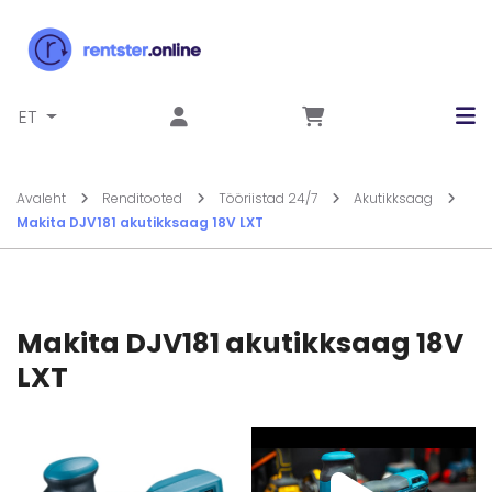
Liigu sisu juurde
ET
Avaleht
Renditooted
Tööriistad 24/7
Akutikksaag
Makita DJV181 akutikksaag 18V LXT
Makita DJV181 akutikksaag 18V
LXT