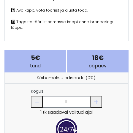
7️⃣ Ava kapp, võta tööriist ja alusta tööd.
8️⃣ Tagasta tööriist samasse kappi enne broneeringu
lõppu.
5€
18€
tund
ööpäev
Käibemaksu ei lisandu (0%).
Kogus
1
tk saadaval valitud ajal