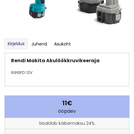
Kirjeldus
Juhend
Asukoht
Rendi Makita Akulöökkruvikeeraja
6916FD 12V
11€
ööpäev
Sisaldab käibemaksu 24%.