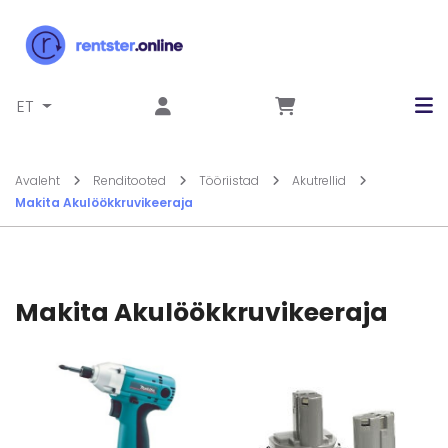
Liigu sisu juurde
ET
Avaleht
Renditooted
Tööriistad
Akutrellid
Makita Akulöökkruvikeeraja
Makita Akulöökkruvikeeraja