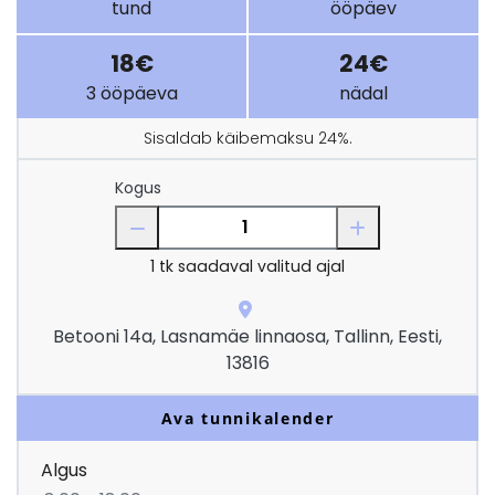
tund
ööpäev
18€
24€
3 ööpäeva
nädal
Sisaldab käibemaksu 24%.
Kogus
1
tk saadaval valitud ajal
Betooni 14a, Lasnamäe linnaosa, Tallinn, Eesti,
13816
Ava tunnikalender
Algus