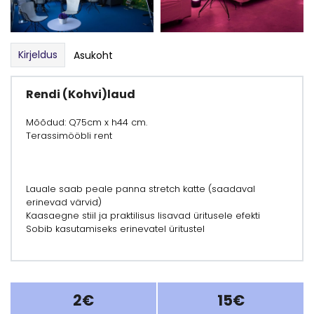
Kirjeldus
Asukoht
Rendi (Kohvi)laud
Mõõdud: Q75cm x h44 cm.
Terassimööbli rent
Lauale saab peale panna stretch katte (saadaval
erinevad värvid)
Kaasaegne stiil ja praktilisus lisavad üritusele efekti
Sobib kasutamiseks erinevatel üritustel
2€
15€