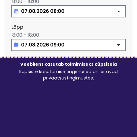
8:00 - 18:00
Lõpp
8:00 - 18:00
Lubatud rendiperiood: vähemalt 1 tund
Veebileht kasutab toimimiseks küpsiseid
Küpsiste kasutamise tingimused on leitavad
2.48
€
privaatsustingimustes
.
LISA TELLIMUSELE
Järgnevad tarneviisid on tellimuse esitamisel
valitavad:
Kohalevedu
0.87 €/km
min 31 €
max 20 km
Tulen ise järele
0 €