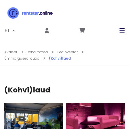
Liigu sisu juurde
ET
Avaleht
Renditooted
Peoinventar
Ümmargused lauad
(Kohvi)laud
(Kohvi)laud