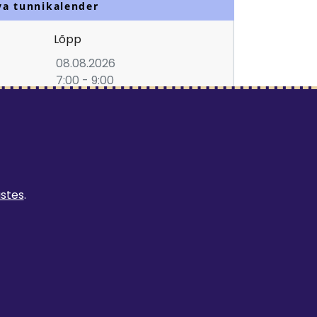
va tunnikalender
Lõpp
08.08.2026
7:00 - 9:00
 vähemalt 1 ööpäev
LISA TELLIMUSELE
ustes
.
n tellimuse esitamisel valitavad: