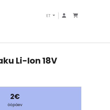
ET
aku Li-Ion 18V
2€
ööpäev