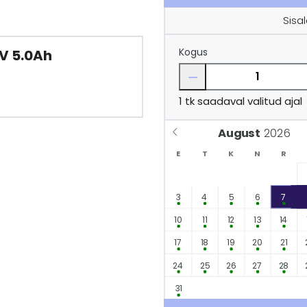
Sisa
Kogus
8V 5.0Ah
1
tk saadaval valitud ajal
August
E
T
K
N
R
3
4
5
6
7
10
11
12
13
14
17
18
19
20
21
24
25
26
27
28
31