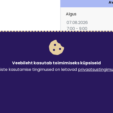
A
Algus
07.08.2026
7:00 - 9:00
Lubatud rendiperiood:
Veebileht kasutab toimimiseks küpsiseid
2.29
€
iste kasutamise tingimused on leitavad
privaatsustingim
Järgnevad tarneviisid o
Tulen ise järele
0 €