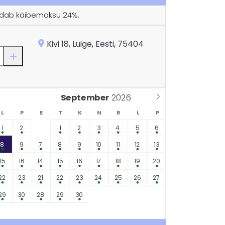
ldab käibemaksu 24%.
Kivi 18, Luige, Eesti, 75404
September
L
P
E
T
K
N
R
L
P
1
2
1
2
3
4
5
6
8
9
7
8
9
10
11
12
13
15
16
14
15
16
17
18
19
20
22
23
21
22
23
24
25
26
27
29
30
28
29
30