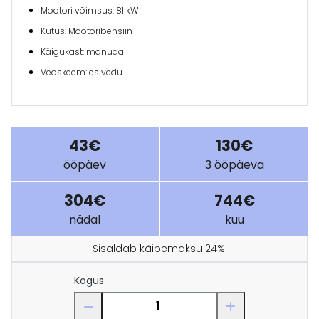
Mootori võimsus: 81 kW
Kütus: Mootoribensiin
Käigukast: manuaal
Veoskeem: esivedu
43€
130€
ööpäev
3 ööpäeva
304€
744€
nädal
kuu
Sisaldab käibemaksu 24%.
Kogus