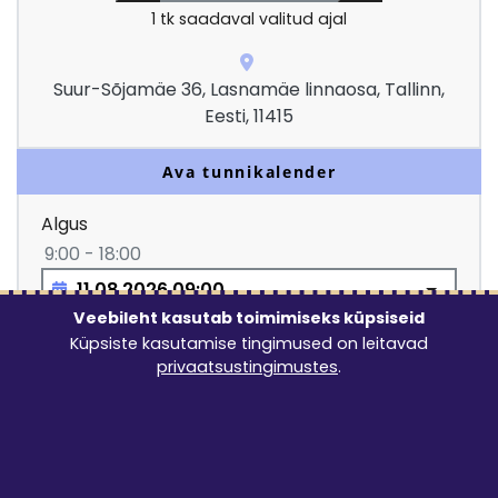
1
tk saadaval valitud ajal
Suur-Sõjamäe 36, Lasnamäe linnaosa, Tallinn,
Eesti, 11415
Ava tunnikalender
Algus
9:00 - 18:00
Veebileht kasutab toimimiseks küpsiseid
Küpsiste kasutamise tingimused on leitavad
Lõpp
privaatsustingimustes
.
9:00 - 18:00
Lubatud rendiperiood: vähemalt 1 ööpäev