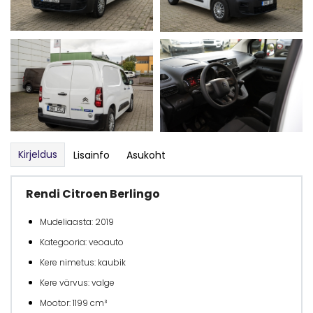
Kirjeldus
Lisainfo
Asukoht
Rendi Citroen Berlingo
Mudeliaasta: 2019
Kategooria: veoauto
Kere nimetus: kaubik
Kere värvus: valge
Mootor: 1199 cm³