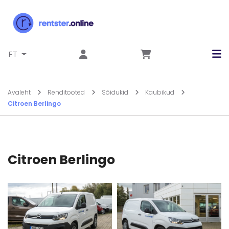
Liigu sisu juurde
ET
Avaleht
Renditooted
Sõidukid
Kaubikud
Citroen Berlingo
Citroen Berlingo