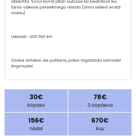
istekohta. Soovi korral jätan autosse ka beebitooli kui
tarvis väikese pereliikmega reisida (anna sellest eraldi
märku).
Läbisõit: ~200 000 km
Sõiduk antakse üle puhtana, palun tagastada samadel
tingimustel.
30€
78€
ööpäev
3 ööpäeva
156€
670€
nädal
kuu