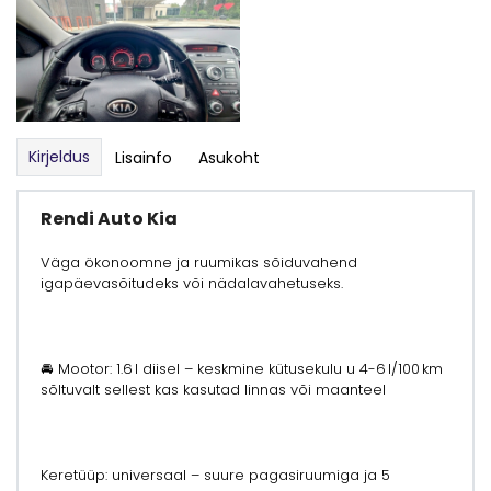
Kirjeldus
Lisainfo
Asukoht
Rendi Auto Kia
Väga ökonoomne ja ruumikas sõiduvahend
igapäevasõitudeks või nädalavahetuseks.
🚘 Mootor: 1.6 l diisel – keskmine kütusekulu u 4-6 l/100 km
sõltuvalt sellest kas kasutad linnas või maanteel
Keretüüp: universaal – suure pagasiruumiga ja 5