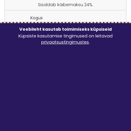
Sisaldab käibemaksu 24%.
Kogus
Veebileht kasutab toimimiseks küpsiseid
Küpsiste kasutamise tingimused on leitavad
1
tk saadaval valitud ajal
privaatsustingimustes
.
Tondipea tänav 14, Uuta, Eesti, 61620
Ava tunnikalender
Algus
9:00 - 21:00
Lõpp
9:00 - 21:00