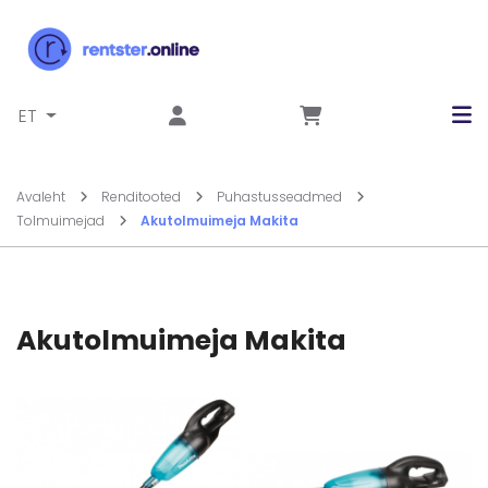
Liigu sisu juurde
ET
Avaleht
Renditooted
Puhastusseadmed
Tolmuimejad
Akutolmuimeja Makita
Akutolmuimeja Makita