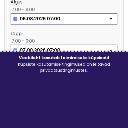
Algus
7:00 - 9:00
Lõpp
7:00 - 9:00
Veebileht kasutab toimimiseks küpsiseid
Küpsiste kasutamise tingimused on leitavad
Lubatud rendiperiood: vähemalt 1 ööpäev
privaatsustingimustes
.
11.48
€
LISA TELLIMUSELE
Järgnevad tarneviisid on tellimuse esitamisel
valitavad:
Tulen ise järele
0 €