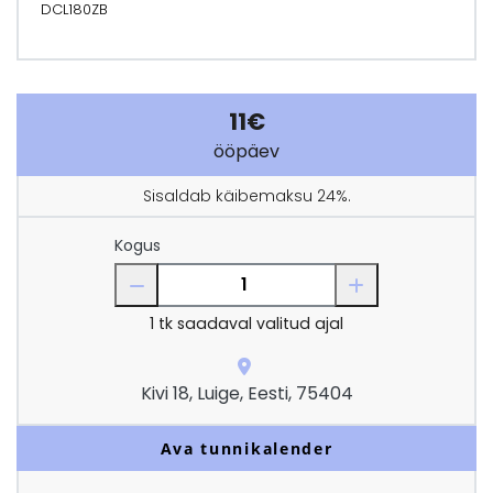
DCL180ZB
11€
ööpäev
Sisaldab käibemaksu 24%.
Kogus
1
tk saadaval valitud ajal
Kivi 18, Luige, Eesti, 75404
Ava tunnikalender