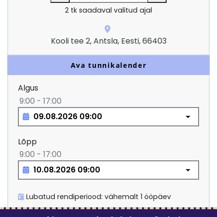
2
tk saadaval valitud ajal
Kooli tee 2, Antsla, Eesti, 66403
Ava tunnikalender
Algus
9:00 - 17:00
Lõpp
9:00 - 17:00
Lubatud rendiperiood: vähemalt 1 ööpäev
40.00
€