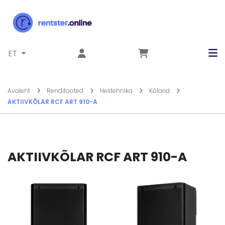
Liigu sisu juurde
ET
Avaleht
Renditooted
Helitehnika
Kõlarid
AKTIIVKÕLAR RCF ART 910-A
AKTIIVKÕLAR RCF ART 910-A