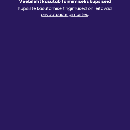
Veebileht kasutab toimimiseks küpsiseid
Küpsiste kasutamise tingimused on leitavad
LISA TELLIMUSELE
privaatsustingimustes
.
Järgnevad tarneviisid on tellimuse esitamisel
valitavad:
Kohalevedu + äravedu
0.7 €/km
min 25 €
Kohalevedu + paigaldus + äravedu
0.7 €/km
min 25 €
+ 50 €
Kohalevedu + paigaldus
0.7 €/km
min 25 €
+ 30 €
Kohalevedu
0.7 €/km
min 25 €
Tulen ise järele
0 €
Tingimused