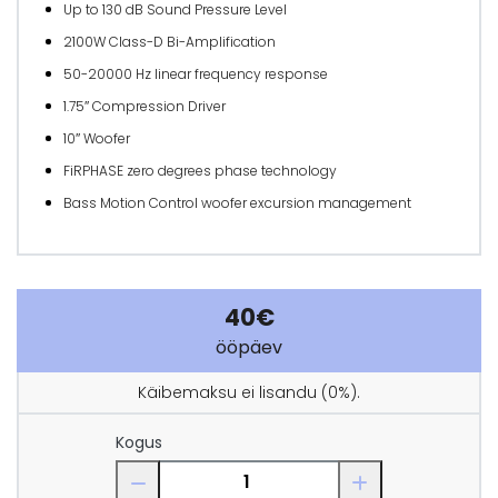
Up to 130 dB Sound Pressure Level
2100W Class-D Bi-Amplification
50-20000 Hz linear frequency response
1.75″ Compression Driver
10″ Woofer
FiRPHASE zero degrees phase technology
Bass Motion Control woofer excursion management
40€
ööpäev
Käibemaksu ei lisandu (0%).
Kogus