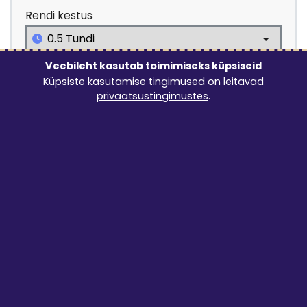
Rendi kestus
06.08.2026 8:00
Veebileht kasutab toimimiseks küpsiseid
Küpsiste kasutamise tingimused on leitavad
privaatsustingimustes
.
Lubatud rendiperiood: 30 minutit kuni 1 ööpäev
5.00
€
LISA TELLIMUSELE
Osta juurde