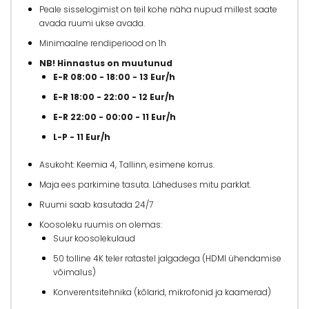
Peale sisselogimist on teil kohe näha nupud millest saate
avada ruumi ukse avada.
Minimaalne rendiperiood on 1h
NB! Hinnastus on muutunud
E-R 08:00 - 18:00 - 13 Eur/h
E-R 18:00 - 22:00 - 12 Eur/h
E-R 22:00 - 00:00 - 11 Eur/h
L-P - 11 Eur/h
Asukoht: Keemia 4, Tallinn, esimene korrus.
Maja ees parkimine tasuta. Läheduses mitu parklat.
Ruumi saab kasutada 24/7
Koosoleku ruumis on olemas:
Suur koosolekulaud
50 tolline 4K teler ratastel jalgadega (HDMI ühendamise
võimalus)
Konverentsitehnika (kõlarid, mikrofonid ja kaamerad)