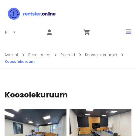
Liigu sisu juurde
ET
Avaleht
Renditooted
Ruumid
Koosolekuruumid
Koosolekuruum
Koosolekuruum