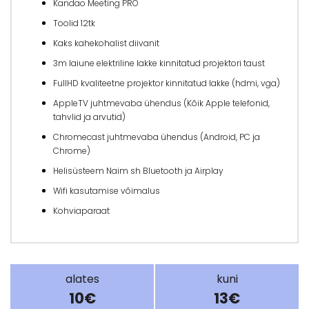
Kandao Meeting PRO
Toolid 12tk
Kaks kahekohalist diivanit
3m laiune elektriline lakke kinnitatud projektori taust
FullHD kvaliteetne projektor kinnitatud lakke (hdmi, vga)
AppleTV juhtmevaba ühendus (Kõik Apple telefonid,
tahvlid ja arvutid)
Chromecast juhtmevaba ühendus (Android, PC ja
Chrome)
Helisüsteem Naim sh Bluetooth ja Airplay
Wifi kasutamise võimalus
Kohviaparaat
alates
kuni
10€
13€