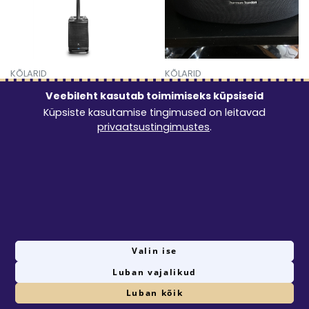
KÕLARID
KÕLARID
JBL One profesionaalne
Harmon kardon
Veebileht kasutab toimimiseks küpsiseid
kõlar
15€
/ ööpäev
Küpsiste kasutamise tingimused on leitavad
8€
/ ööpäev
Mine toote 'Harmon kardon'
privaatsustingimustes
.
Mine toote 'JBL One profesionaalne kõlar' detailinfo leh
1
Valin ise
Luban vajalikud
© 2026 Rentster Online OÜ
Privaatsustingimused
Seadista küpsised
Luban kõik