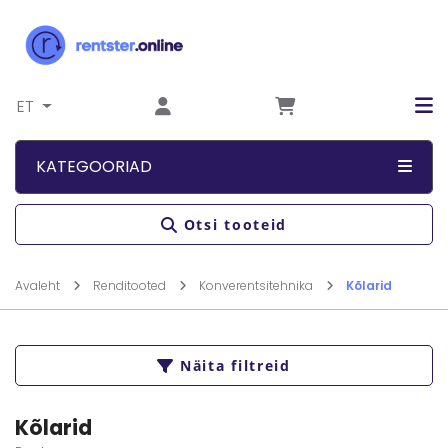
Liigu sisu juurde
ET
KATEGOORIAD
Otsi tooteid
Avaleht
Renditooted
Konverentsitehnika
Kõlarid
Näita filtreid
Kõlarid