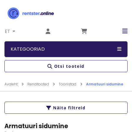
Liigu sisu juurde
ET
KATEGOORIAD
Otsi tooteid
Avaleht
Renditooted
Tööriistad
Armatuuri sidumine
Näita filtreid
Armatuuri sidumine